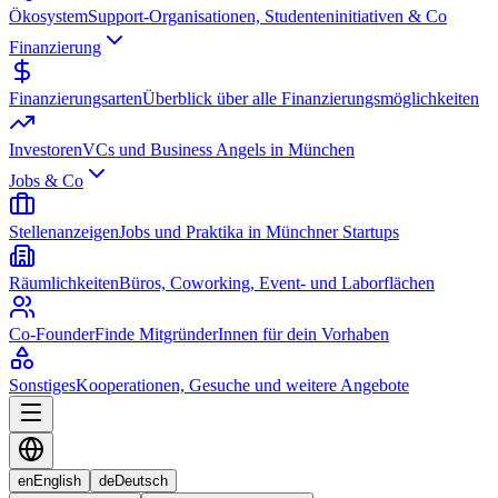
Ökosystem
Support-Organisationen, Studenteninitiativen & Co
Finanzierung
Finanzierungsarten
Überblick über alle Finanzierungsmöglichkeiten
Investoren
VCs und Business Angels in München
Jobs & Co
Stellenanzeigen
Jobs und Praktika in Münchner Startups
Räumlichkeiten
Büros, Coworking, Event- und Laborflächen
Co-Founder
Finde MitgründerInnen für dein Vorhaben
Sonstiges
Kooperationen, Gesuche und weitere Angebote
en
English
de
Deutsch