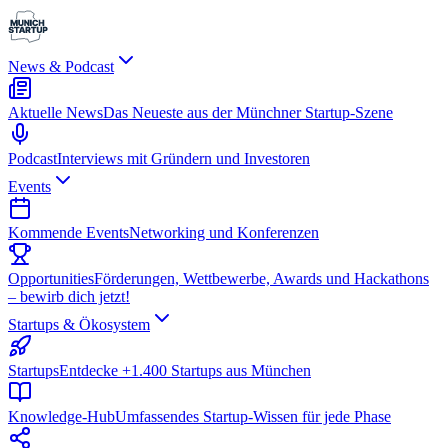
News & Podcast
Aktuelle News
Das Neueste aus der Münchner Startup-Szene
Podcast
Interviews mit Gründern und Investoren
Events
Kommende Events
Networking und Konferenzen
Opportunities
Förderungen, Wettbewerbe, Awards und Hackathons
– bewirb dich jetzt!
Startups & Ökosystem
Startups
Entdecke +1.400 Startups aus München
Knowledge-Hub
Umfassendes Startup-Wissen für jede Phase