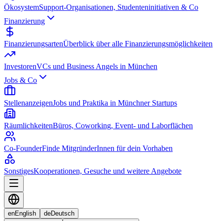
Ökosystem
Support-Organisationen, Studenteninitiativen & Co
Finanzierung
Finanzierungsarten
Überblick über alle Finanzierungsmöglichkeiten
Investoren
VCs und Business Angels in München
Jobs & Co
Stellenanzeigen
Jobs und Praktika in Münchner Startups
Räumlichkeiten
Büros, Coworking, Event- und Laborflächen
Co-Founder
Finde MitgründerInnen für dein Vorhaben
Sonstiges
Kooperationen, Gesuche und weitere Angebote
en
English
de
Deutsch