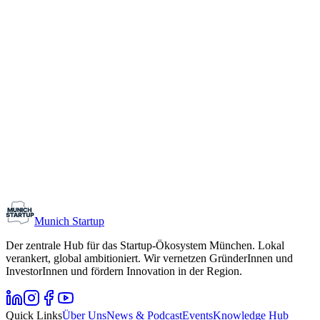
Interviews
How To
Divers
1 Ergebnisse
– gefiltert nach:
#
5g
Tags zurücksetzen
Ökosystem
Wayra eröffnet 5G Tech Lab
Wayra unterstützt Startups bei der Entwicklung von neuen 5G-
basierten Anwendungen. Das Startup-Programm von Telefónica hat
dazu sein 5G Tech Lab eröffnet.
#
5G
#
Eyecandylab
#
Wayra
S. Tischer
Munich Startup
29.03.21
Der zentrale Hub für das Startup-Ökosystem München. Lokal
2 Min.
verankert, global ambitioniert. Wir vernetzen GründerInnen und
InvestorInnen und fördern Innovation in der Region.
Quick Links
Über Uns
News & Podcast
Events
Knowledge Hub