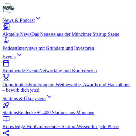
News & Podcast
Aktuelle News
Das Neueste aus der Münchner Startup-Szene
Podcast
Interviews mit Gründern und Investoren
Events
Kommende Events
Networking und Konferenzen
Opportunities
Förderungen, Wettbewerbe, Awards und Hackathons
– bewirb dich jetzt!
Startups & Ökosystem
Startups
Entdecke +1.400 Startups aus München
Knowledge-Hub
Umfassendes Startup-Wissen für jede Phase