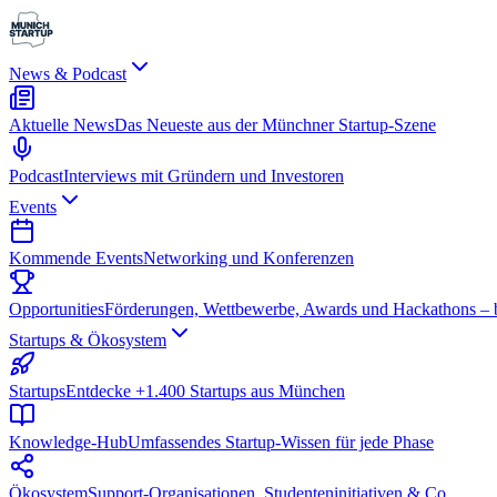
News & Podcast
Aktuelle News
Das Neueste aus der Münchner Startup-Szene
Podcast
Interviews mit Gründern und Investoren
Events
Kommende Events
Networking und Konferenzen
Opportunities
Förderungen, Wettbewerbe, Awards und Hackathons – be
Startups & Ökosystem
Startups
Entdecke +1.400 Startups aus München
Knowledge-Hub
Umfassendes Startup-Wissen für jede Phase
Ökosystem
Support-Organisationen, Studenteninitiativen & Co