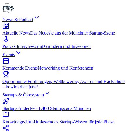
News & Podcast
Aktuelle News
Das Neueste aus der Münchner Startup-Szene
Podcast
Interviews mit Gründern und Investoren
Events
Kommende Events
Networking und Konferenzen
Opportunities
Förderungen, Wettbewerbe, Awards und Hackathons
– bewirb dich jetzt!
Startups & Ökosystem
Startups
Entdecke +1.400 Startups aus München
Knowledge-Hub
Umfassendes Startup-Wissen für jede Phase