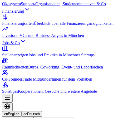
Ökosystem
Support-Organisationen, Studenteninitiativen & Co
Finanzierung
Finanzierungsarten
Überblick über alle Finanzierungsmöglichkeiten
Investoren
VCs und Business Angels in München
Jobs & Co
Stellenanzeigen
Jobs und Praktika in Münchner Startups
Räumlichkeiten
Büros, Coworking, Event- und Laborflächen
Co-Founder
Finde MitgründerInnen für dein Vorhaben
Sonstiges
Kooperationen, Gesuche und weitere Angebote
en
English
de
Deutsch