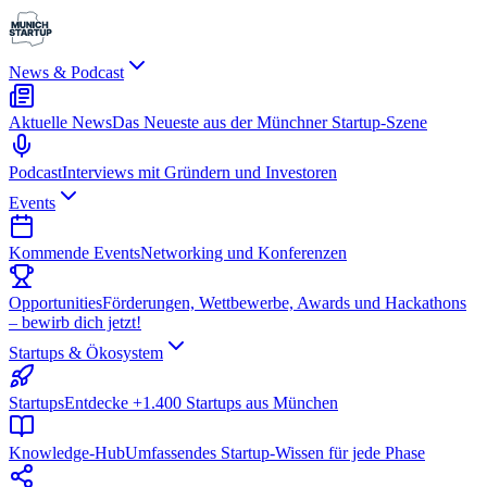
News & Podcast
Aktuelle News
Das Neueste aus der Münchner Startup-Szene
Podcast
Interviews mit Gründern und Investoren
Events
Kommende Events
Networking und Konferenzen
Opportunities
Förderungen, Wettbewerbe, Awards und Hackathons
– bewirb dich jetzt!
Startups & Ökosystem
Startups
Entdecke +1.400 Startups aus München
Knowledge-Hub
Umfassendes Startup-Wissen für jede Phase