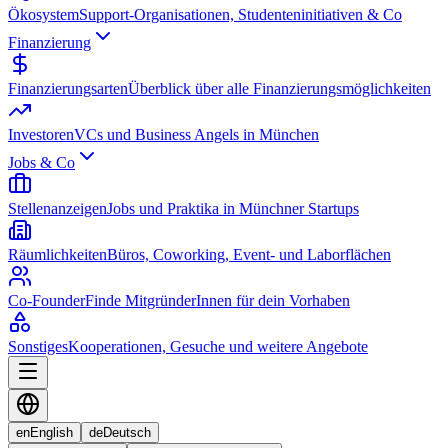
Ökosystem
Support-Organisationen, Studenteninitiativen & Co
Finanzierung
Finanzierungsarten
Überblick über alle Finanzierungsmöglichkeiten
Investoren
VCs und Business Angels in München
Jobs & Co
Stellenanzeigen
Jobs und Praktika in Münchner Startups
Räumlichkeiten
Büros, Coworking, Event- und Laborflächen
Co-Founder
Finde MitgründerInnen für dein Vorhaben
Sonstiges
Kooperationen, Gesuche und weitere Angebote
en
English
de
Deutsch