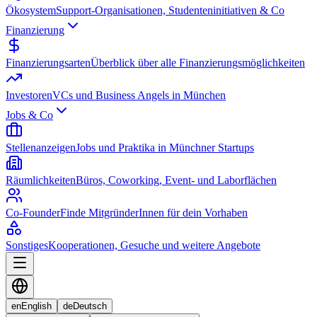
Ökosystem
Support-Organisationen, Studenteninitiativen & Co
Finanzierung
Finanzierungsarten
Überblick über alle Finanzierungsmöglichkeiten
Investoren
VCs und Business Angels in München
Jobs & Co
Stellenanzeigen
Jobs und Praktika in Münchner Startups
Räumlichkeiten
Büros, Coworking, Event- und Laborflächen
Co-Founder
Finde MitgründerInnen für dein Vorhaben
Sonstiges
Kooperationen, Gesuche und weitere Angebote
en
English
de
Deutsch