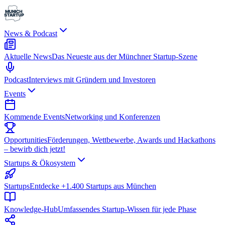
News & Podcast
Aktuelle News
Das Neueste aus der Münchner Startup-Szene
Podcast
Interviews mit Gründern und Investoren
Events
Kommende Events
Networking und Konferenzen
Opportunities
Förderungen, Wettbewerbe, Awards und Hackathons
– bewirb dich jetzt!
Startups & Ökosystem
Startups
Entdecke +1.400 Startups aus München
Knowledge-Hub
Umfassendes Startup-Wissen für jede Phase