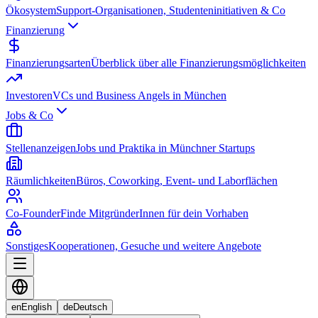
Ökosystem
Support-Organisationen, Studenteninitiativen & Co
Finanzierung
Finanzierungsarten
Überblick über alle Finanzierungsmöglichkeiten
Investoren
VCs und Business Angels in München
Jobs & Co
Stellenanzeigen
Jobs und Praktika in Münchner Startups
Räumlichkeiten
Büros, Coworking, Event- und Laborflächen
Co-Founder
Finde MitgründerInnen für dein Vorhaben
Sonstiges
Kooperationen, Gesuche und weitere Angebote
en
English
de
Deutsch