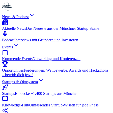
News & Podcast
Aktuelle News
Das Neueste aus der Münchner Startup-Szene
Podcast
Interviews mit Gründern und Investoren
Events
Kommende Events
Networking und Konferenzen
Opportunities
Förderungen, Wettbewerbe, Awards und Hackathons
– bewirb dich jetzt!
Startups & Ökosystem
Startups
Entdecke +1.400 Startups aus München
Knowledge-Hub
Umfassendes Startup-Wissen für jede Phase