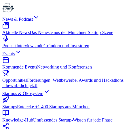
News & Podcast
Aktuelle News
Das Neueste aus der Münchner Startup-Szene
Podcast
Interviews mit Gründern und Investoren
Events
Kommende Events
Networking und Konferenzen
Opportunities
Förderungen, Wettbewerbe, Awards und Hackathons
– bewirb dich jetzt!
Startups & Ökosystem
Startups
Entdecke +1.400 Startups aus München
Knowledge-Hub
Umfassendes Startup-Wissen für jede Phase