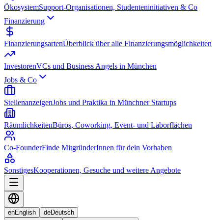
Ökosystem
Support-Organisationen, Studenteninitiativen & Co
Finanzierung
Finanzierungsarten
Überblick über alle Finanzierungsmöglichkeiten
Investoren
VCs und Business Angels in München
Jobs & Co
Stellenanzeigen
Jobs und Praktika in Münchner Startups
Räumlichkeiten
Büros, Coworking, Event- und Laborflächen
Co-Founder
Finde MitgründerInnen für dein Vorhaben
Sonstiges
Kooperationen, Gesuche und weitere Angebote
en
English
de
Deutsch