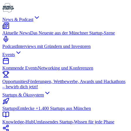
News & Podcast
Aktuelle News
Das Neueste aus der Münchner Startup-Szene
Podcast
Interviews mit Gründern und Investoren
Events
Kommende Events
Networking und Konferenzen
Opportunities
Förderungen, Wettbewerbe, Awards und Hackathons
– bewirb dich jetzt!
Startups & Ökosystem
Startups
Entdecke +1.400 Startups aus München
Knowledge-Hub
Umfassendes Startup-Wissen für jede Phase