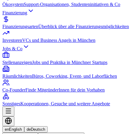
Ökosystem
Support-Organisationen, Studenteninitiativen & Co
Finanzierung
Finanzierungsarten
Überblick über alle Finanzierungsmöglichkeiten
Investoren
VCs und Business Angels in München
Jobs & Co
Stellenanzeigen
Jobs und Praktika in Münchner Startups
Räumlichkeiten
Büros, Coworking, Event- und Laborflächen
Co-Founder
Finde MitgründerInnen für dein Vorhaben
Sonstiges
Kooperationen, Gesuche und weitere Angebote
en
English
de
Deutsch