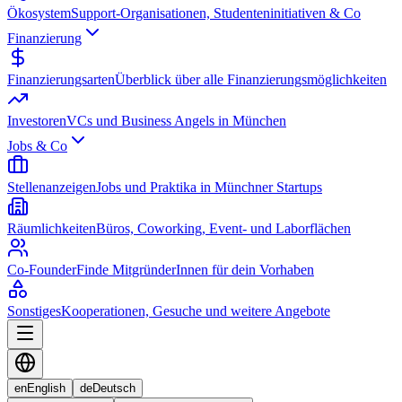
Ökosystem
Support-Organisationen, Studenteninitiativen & Co
Finanzierung
Finanzierungsarten
Überblick über alle Finanzierungsmöglichkeiten
Investoren
VCs und Business Angels in München
Jobs & Co
Stellenanzeigen
Jobs und Praktika in Münchner Startups
Räumlichkeiten
Büros, Coworking, Event- und Laborflächen
Co-Founder
Finde MitgründerInnen für dein Vorhaben
Sonstiges
Kooperationen, Gesuche und weitere Angebote
en
English
de
Deutsch