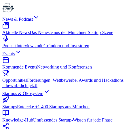
News & Podcast
Aktuelle News
Das Neueste aus der Münchner Startup-Szene
Podcast
Interviews mit Gründern und Investoren
Events
Kommende Events
Networking und Konferenzen
Opportunities
Förderungen, Wettbewerbe, Awards und Hackathons
– bewirb dich jetzt!
Startups & Ökosystem
Startups
Entdecke +1.400 Startups aus München
Knowledge-Hub
Umfassendes Startup-Wissen für jede Phase