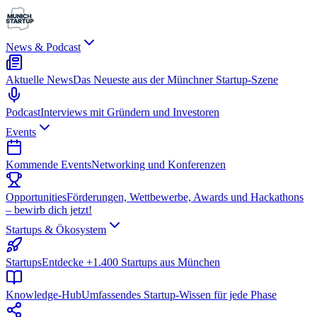
News & Podcast
Aktuelle News
Das Neueste aus der Münchner Startup-Szene
Podcast
Interviews mit Gründern und Investoren
Events
Kommende Events
Networking und Konferenzen
Opportunities
Förderungen, Wettbewerbe, Awards und Hackathons
– bewirb dich jetzt!
Startups & Ökosystem
Startups
Entdecke +1.400 Startups aus München
Knowledge-Hub
Umfassendes Startup-Wissen für jede Phase