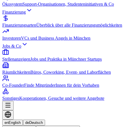
Ökosystem
Support-Organisationen, Studenteninitiativen & Co
Finanzierung
Finanzierungsarten
Überblick über alle Finanzierungsmöglichkeiten
Investoren
VCs und Business Angels in München
Jobs & Co
Stellenanzeigen
Jobs und Praktika in Münchner Startups
Räumlichkeiten
Büros, Coworking, Event- und Laborflächen
Co-Founder
Finde MitgründerInnen für dein Vorhaben
Sonstiges
Kooperationen, Gesuche und weitere Angebote
en
English
de
Deutsch