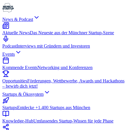
News & Podcast
Aktuelle News
Das Neueste aus der Münchner Startup-Szene
Podcast
Interviews mit Gründern und Investoren
Events
Kommende Events
Networking und Konferenzen
Opportunities
Förderungen, Wettbewerbe, Awards und Hackathons
– bewirb dich jetzt!
Startups & Ökosystem
Startups
Entdecke +1.400 Startups aus München
Knowledge-Hub
Umfassendes Startup-Wissen für jede Phase