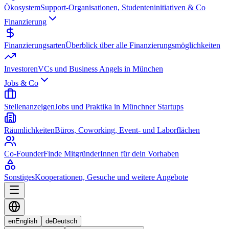
Ökosystem
Support-Organisationen, Studenteninitiativen & Co
Finanzierung
Finanzierungsarten
Überblick über alle Finanzierungsmöglichkeiten
Investoren
VCs und Business Angels in München
Jobs & Co
Stellenanzeigen
Jobs und Praktika in Münchner Startups
Räumlichkeiten
Büros, Coworking, Event- und Laborflächen
Co-Founder
Finde MitgründerInnen für dein Vorhaben
Sonstiges
Kooperationen, Gesuche und weitere Angebote
en
English
de
Deutsch