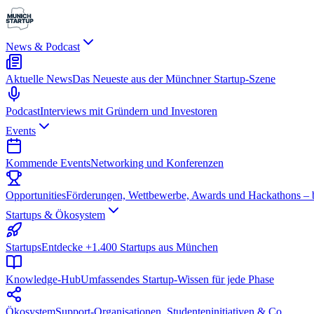
News & Podcast
Aktuelle News
Das Neueste aus der Münchner Startup-Szene
Podcast
Interviews mit Gründern und Investoren
Events
Kommende Events
Networking und Konferenzen
Opportunities
Förderungen, Wettbewerbe, Awards und Hackathons – be
Startups & Ökosystem
Startups
Entdecke +1.400 Startups aus München
Knowledge-Hub
Umfassendes Startup-Wissen für jede Phase
Ökosystem
Support-Organisationen, Studenteninitiativen & Co