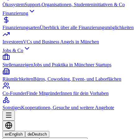
Ökosystem
Support-Organisationen, Studenteninitiativen & Co
Finanzierung
Finanzierungsarten
Überblick über alle Finanzierungsmöglichkeiten
Investoren
VCs und Business Angels in München
Jobs & Co
Stellenanzeigen
Jobs und Praktika in Münchner Startups
Räumlichkeiten
Büros, Coworking, Event- und Laborflächen
Co-Founder
Finde MitgründerInnen für dein Vorhaben
Sonstiges
Kooperationen, Gesuche und weitere Angebote
en
English
de
Deutsch