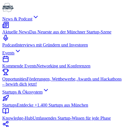
News & Podcast
Aktuelle News
Das Neueste aus der Münchner Startup-Szene
Podcast
Interviews mit Gründern und Investoren
Events
Kommende Events
Networking und Konferenzen
Opportunities
Förderungen, Wettbewerbe, Awards und Hackathons
– bewirb dich jetzt!
Startups & Ökosystem
Startups
Entdecke +1.400 Startups aus München
Knowledge-Hub
Umfassendes Startup-Wissen für jede Phase