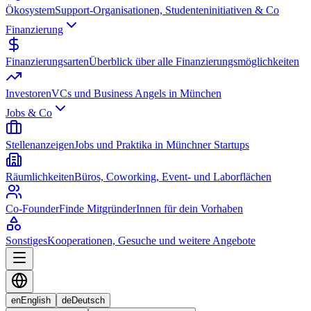
Ökosystem
Support-Organisationen, Studenteninitiativen & Co
Finanzierung
Finanzierungsarten
Überblick über alle Finanzierungsmöglichkeiten
Investoren
VCs und Business Angels in München
Jobs & Co
Stellenanzeigen
Jobs und Praktika in Münchner Startups
Räumlichkeiten
Büros, Coworking, Event- und Laborflächen
Co-Founder
Finde MitgründerInnen für dein Vorhaben
Sonstiges
Kooperationen, Gesuche und weitere Angebote
en
English
de
Deutsch