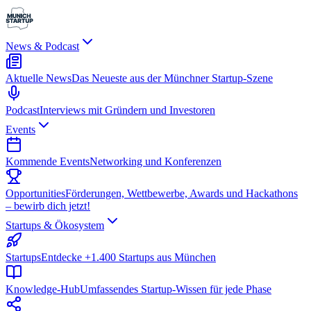
News & Podcast
Aktuelle News
Das Neueste aus der Münchner Startup-Szene
Podcast
Interviews mit Gründern und Investoren
Events
Kommende Events
Networking und Konferenzen
Opportunities
Förderungen, Wettbewerbe, Awards und Hackathons
– bewirb dich jetzt!
Startups & Ökosystem
Startups
Entdecke +1.400 Startups aus München
Knowledge-Hub
Umfassendes Startup-Wissen für jede Phase