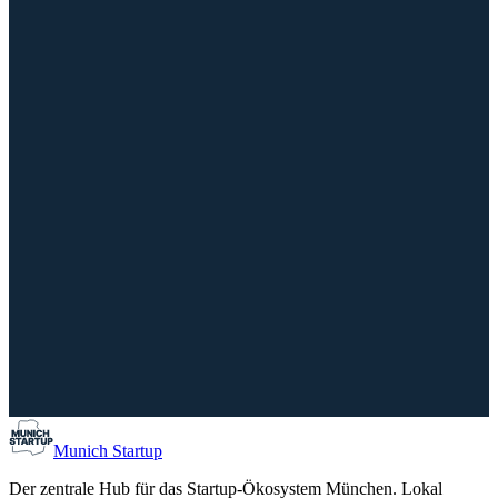
Konferenz
14. Bayerischer CSR-Tag: Was jetzt wirklich zählt
29. September 2026
14:00 – 19:00
IHK für München und Oberbayern, München
Scale-Up
Investoren
Munich Co-Founder Matching / Find your Co-Found
10. August 2026
17:00 – 19:00
Forum Schwanthalerhöhe, München
Munich Startup
Der zentrale Hub für das Startup-Ökosystem München. Lokal