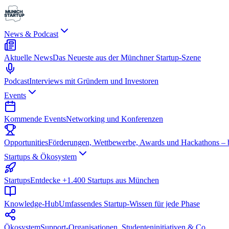
News & Podcast
Aktuelle News
Das Neueste aus der Münchner Startup-Szene
Podcast
Interviews mit Gründern und Investoren
Events
Kommende Events
Networking und Konferenzen
Opportunities
Förderungen, Wettbewerbe, Awards und Hackathons – be
Startups & Ökosystem
Startups
Entdecke +1.400 Startups aus München
Knowledge-Hub
Umfassendes Startup-Wissen für jede Phase
Ökosystem
Support-Organisationen, Studenteninitiativen & Co