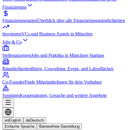
Finanzierung
Finanzierungsarten
Überblick über alle Finanzierungsmöglichkeiten
Investoren
VCs und Business Angels in München
Jobs & Co
Stellenanzeigen
Jobs und Praktika in Münchner Startups
Räumlichkeiten
Büros, Coworking, Event- und Laborflächen
Co-Founder
Finde MitgründerInnen für dein Vorhaben
Sonstiges
Kooperationen, Gesuche und weitere Angebote
en
English
de
Deutsch
Einfache Sprache
Barrierefreie Darstellung