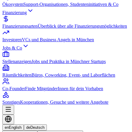
Ökosystem
Support-Organisationen, Studenteninitiativen & Co
Finanzierung
Finanzierungsarten
Überblick über alle Finanzierungsmöglichkeiten
Investoren
VCs und Business Angels in München
Jobs & Co
Stellenanzeigen
Jobs und Praktika in Münchner Startups
Räumlichkeiten
Büros, Coworking, Event- und Laborflächen
Co-Founder
Finde MitgründerInnen für dein Vorhaben
Sonstiges
Kooperationen, Gesuche und weitere Angebote
en
English
de
Deutsch