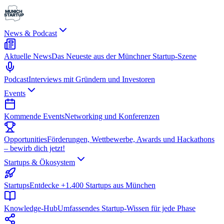
News & Podcast
Aktuelle News
Das Neueste aus der Münchner Startup-Szene
Podcast
Interviews mit Gründern und Investoren
Events
Kommende Events
Networking und Konferenzen
Opportunities
Förderungen, Wettbewerbe, Awards und Hackathons
– bewirb dich jetzt!
Startups & Ökosystem
Startups
Entdecke +1.400 Startups aus München
Knowledge-Hub
Umfassendes Startup-Wissen für jede Phase