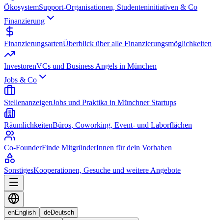
Ökosystem
Support-Organisationen, Studenteninitiativen & Co
Finanzierung
Finanzierungsarten
Überblick über alle Finanzierungsmöglichkeiten
Investoren
VCs und Business Angels in München
Jobs & Co
Stellenanzeigen
Jobs und Praktika in Münchner Startups
Räumlichkeiten
Büros, Coworking, Event- und Laborflächen
Co-Founder
Finde MitgründerInnen für dein Vorhaben
Sonstiges
Kooperationen, Gesuche und weitere Angebote
en
English
de
Deutsch