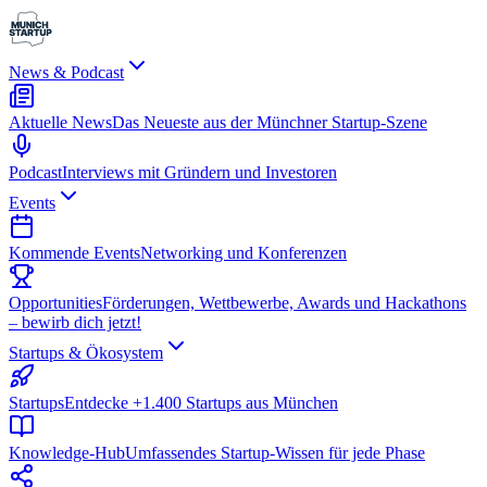
News & Podcast
Aktuelle News
Das Neueste aus der Münchner Startup-Szene
Podcast
Interviews mit Gründern und Investoren
Events
Kommende Events
Networking und Konferenzen
Opportunities
Förderungen, Wettbewerbe, Awards und Hackathons
– bewirb dich jetzt!
Startups & Ökosystem
Startups
Entdecke +1.400 Startups aus München
Knowledge-Hub
Umfassendes Startup-Wissen für jede Phase