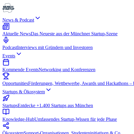
News & Podcast
Aktuelle News
Das Neueste aus der Münchner Startup-Szene
Podcast
Interviews mit Gründern und Investoren
Events
Kommende Events
Networking und Konferenzen
Opportunities
Förderungen, Wettbewerbe, Awards und Hackathons – be
Startups & Ökosystem
Startups
Entdecke +1.400 Startups aus München
Knowledge-Hub
Umfassendes Startup-Wissen für jede Phase
Ökosystem
Support-Organisationen, Studenteninitiativen & Co