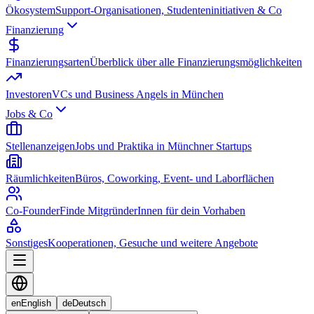
Ökosystem
Support-Organisationen, Studenteninitiativen & Co
Finanzierung
Finanzierungsarten
Überblick über alle Finanzierungsmöglichkeiten
Investoren
VCs und Business Angels in München
Jobs & Co
Stellenanzeigen
Jobs und Praktika in Münchner Startups
Räumlichkeiten
Büros, Coworking, Event- und Laborflächen
Co-Founder
Finde MitgründerInnen für dein Vorhaben
Sonstiges
Kooperationen, Gesuche und weitere Angebote
en
English
de
Deutsch