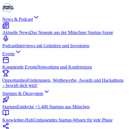
News & Podcast
Aktuelle News
Das Neueste aus der Münchner Startup-Szene
Podcast
Interviews mit Gründern und Investoren
Events
Kommende Events
Networking und Konferenzen
Opportunities
Förderungen, Wettbewerbe, Awards und Hackathons
– bewirb dich jetzt!
Startups & Ökosystem
Startups
Entdecke +1.400 Startups aus München
Knowledge-Hub
Umfassendes Startup-Wissen für jede Phase