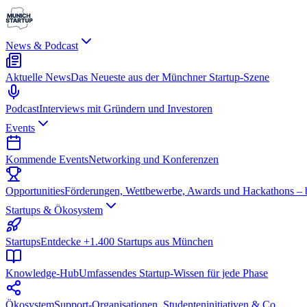
News & Podcast
Aktuelle News
Das Neueste aus der Münchner Startup-Szene
Podcast
Interviews mit Gründern und Investoren
Events
Kommende Events
Networking und Konferenzen
Opportunities
Förderungen, Wettbewerbe, Awards und Hackathons – be
Startups & Ökosystem
Startups
Entdecke +1.400 Startups aus München
Knowledge-Hub
Umfassendes Startup-Wissen für jede Phase
Ökosystem
Support-Organisationen, Studenteninitiativen & Co