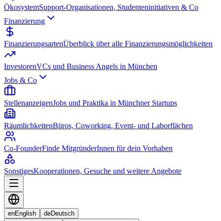
Ökosystem
Support-Organisationen, Studenteninitiativen & Co
Finanzierung
Finanzierungsarten
Überblick über alle Finanzierungsmöglichkeiten
Investoren
VCs und Business Angels in München
Jobs & Co
Stellenanzeigen
Jobs und Praktika in Münchner Startups
Räumlichkeiten
Büros, Coworking, Event- und Laborflächen
Co-Founder
Finde MitgründerInnen für dein Vorhaben
Sonstiges
Kooperationen, Gesuche und weitere Angebote
en
English
de
Deutsch