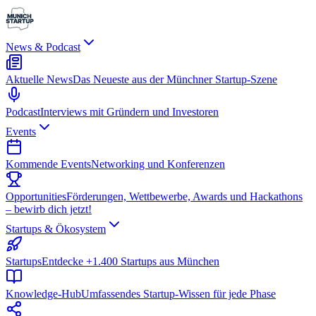
News & Podcast
Aktuelle News
Das Neueste aus der Münchner Startup-Szene
Podcast
Interviews mit Gründern und Investoren
Events
Kommende Events
Networking und Konferenzen
Opportunities
Förderungen, Wettbewerbe, Awards und Hackathons
– bewirb dich jetzt!
Startups & Ökosystem
Startups
Entdecke +1.400 Startups aus München
Knowledge-Hub
Umfassendes Startup-Wissen für jede Phase